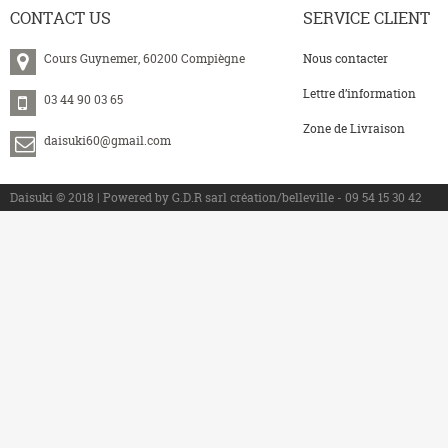
CONTACT
US
SERVICE
CLIENT
Cours Guynemer, 60200 Compiègne
Nous contacter
Lettre d’information
03 44 90 03 65
Zone de Livraison
daisuki60@gmail.com
>
Daisuki © 2018 | Powered by G.D.R sarl création/belleville - 09 54 15 30 42