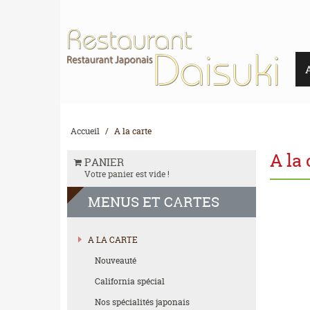
Accueil
A la carte
A la 
PANIER
Votre panier est vide !
MENUS
ET CARTES
A LA CARTE
Nouveauté
California spécial
Nos spécialités japonais