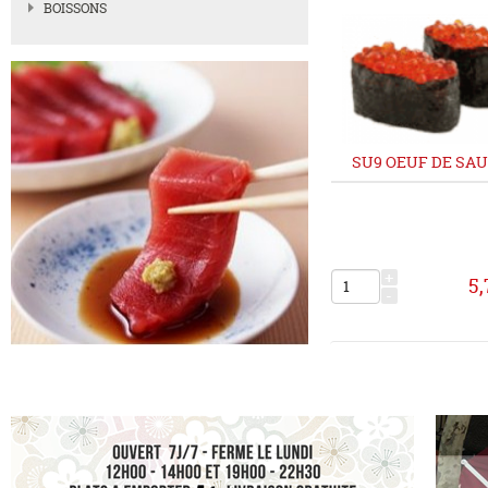
BOISSONS
SU9 OEUF DE SA
+
5,
-