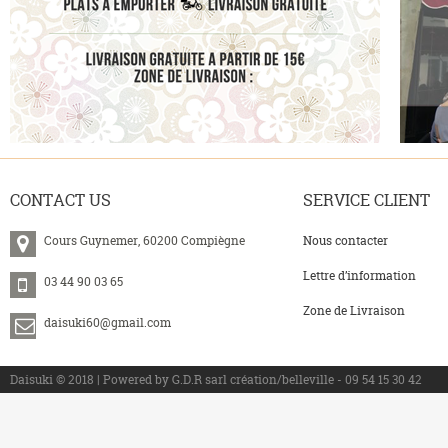
CONTACT
US
SERVICE
CLIENT
Cours Guynemer, 60200 Compiègne
Nous contacter
Lettre d’information
03 44 90 03 65
Zone de Livraison
daisuki60@gmail.com
>
Daisuki © 2018 | Powered by G.D.R sarl création/belleville - 09 54 15 30 42