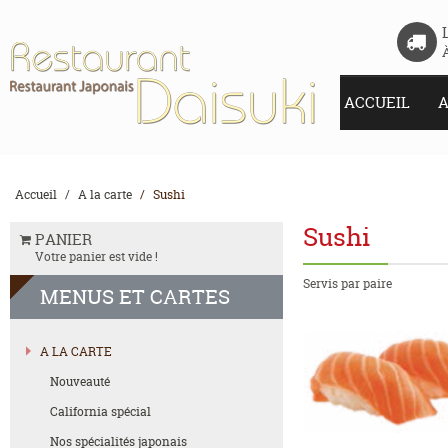
ACCUEIL
A
Accueil
A la carte
Sushi
Sushi
PANIER
Votre panier est vide !
Servis par paire
MENUS
ET CARTES
A LA CARTE
Nouveauté
California spécial
Nos spécialités japonais