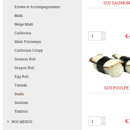
SU1 SAUMO
Entées et Accompagnement
Maki
Neige Maki
California
+
4,
-
Maki Printemps
California Crispy
Saumon Roll
Dragon Roll
Egg Roll
Temaki
SU5 POULPE
Sushi
Sashimi
Yakitori
+
4,
NOS MENUS
-